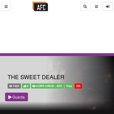
THE SWEET DEALER
1463
0
CORTI CIRCE - AFC
Free
HD
Guarda