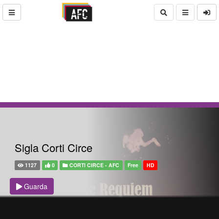
Sigla Corti Circe
1127
0
CORTI CIRCE - AFC
Free
HD
Guarda